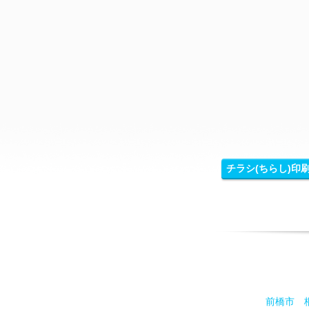
チラシ(ちらし)印
前橋市