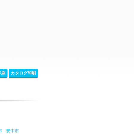
印刷
カタログ印刷
市
安中市